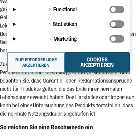
Wenn Sie einen Herstellungsfehler an einem bei uns
gekauften Produkt entdecken oder wenn es bei normalem
Funktional
Gebrauch nicht ordnungsgemäß funktioniert oder seine
Statistiken
Leistung nicht wie erwartet erbringt, können Sie eine
Beschwerde über das Produkt einreichen. Bitte kontaktieren
Marketing
Sie uns so schnell wie möglich, sobald Sie den Mangel
bemerken.
COOKIES
NUR ERFORDERLICHE
Zusätzlich zum Konsumentenschutzgesetz können einige
AKZEPTIEREN
AKZEPTIEREN
Produkte mit einer Herstellergarantie versehen sein. Bitte
beachten Sie, dass Garantie- oder Reklamationsansprüche
nicht für Produkte gelten, die das Ende ihrer normalen
Lebensdauer erreicht haben: Der Hersteller oder Importeur
kann bei einer Untersuchung des Produkts feststellen, dass
die normale Nutzungsdauer abgelaufen ist.
So reichen Sie eine Beschwerde ein