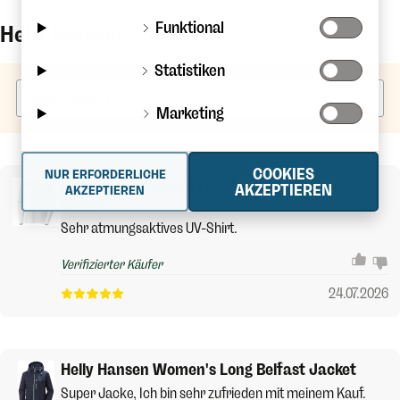
Funktional
Helly Hansen
Statistiken
Marketing
COOKIES
NUR ERFORDERLICHE
Helly Hansen Men's Lifa Active Solen Long
AKZEPTIEREN
AKZEPTIEREN
Sleeve
Sehr atmungsaktives UV-Shirt.
Verifizierter Käufer
24.07.2026
Helly Hansen Women's Long Belfast Jacket
Super Jacke, Ich bin sehr zufrieden mit meinem Kauf.