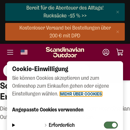
Bereit für die Abenteuer des Alltags!
Rucksäcke -15 % >>
Kostenloser Versand bei Bestellungen über
200 € mit DPD
Cookie-Einwilligung
Sie können Cookies akzeptieren und zum
Scandinavian Outdoor-
Onlineshop zum Einkaufen gehen oder eigene
Einstellungen wählen.
Erlebnisse
MEHR ÜBER COOKIES
Die Erfahrungen unserer Kunden mit dem Scandinavian
Angepasste Cookies verwenden
Outdoor-Onlineshop und den Produkten.
Erforderlich