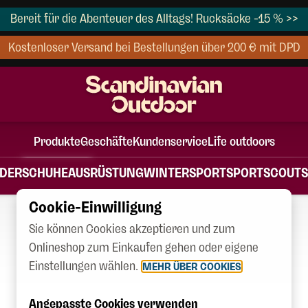
Bereit für die Abenteuer des Alltags! Rucksäcke -15 % >>
Kostenloser Versand bei Bestellungen über 200 € mit DPD
Produkte
Geschäfte
Kundenservice
Life outdoors
NDER
SCHUHE
AUSRÜSTUNG
WINTERSPORT
SPORT
SCOUTS
Cookie-Einwilligung
Sie können Cookies akzeptieren und zum
Onlineshop zum Einkaufen gehen oder eigene
Einstellungen wählen.
MEHR ÜBER COOKIES
Angepasste Cookies verwenden