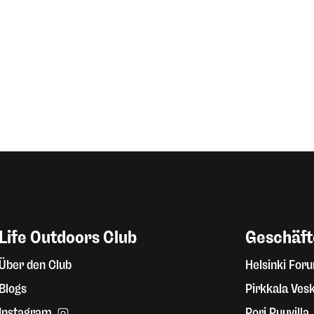
Life Outdoors Club
Geschäft
Über den Club
Helsinki For
Blogs
Pirkkala Ves
Instagram
Pori Puuvilla