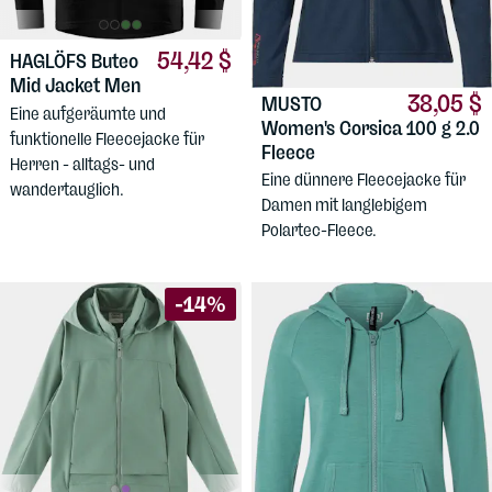
54,42 $
HAGLÖFS
Buteo
Mid Jacket Men
38,05 $
MUSTO
Eine aufgeräumte und
Women's Corsica 100 g 2.0
funktionelle Fleecejacke für
Fleece
Herren - alltags- und
Eine dünnere Fleecejacke für
wandertauglich.
Damen mit langlebigem
Polartec-Fleece.
-14%