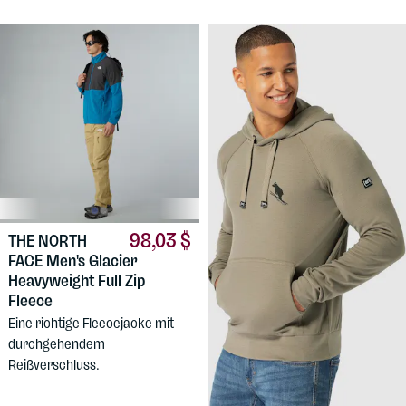
98,03 $
THE NORTH
FACE
Men's Glacier
Heavyweight Full Zip
Fleece
92,58 $
Eine richtige Fleecejacke mit
SUPERNATURAL
durchgehendem
Men's Favourite Flear
Hoodie
Reißverschluss.
Kapuzenpullover aus