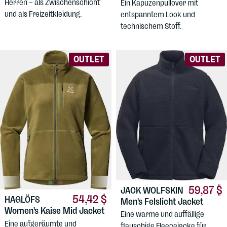
Herren – als Zwischenschicht
Ein Kapuzenpullover mit
und als Freizeitkleidung.
entspanntem Look und
technischem Stoff.
OUTLET
OUTLET
59,87 $
JACK WOLFSKIN
54,42 $
HAGLÖFS
Men's Felslicht Jacket
Women's Kaise Mid Jacket
Eine warme und auffällige
Eine aufgeräumte und
flauschige Fleecejacke für