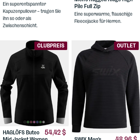
Ein superentspannter
Pile Full Zip
Kapuzenpullover – tragen Sie
Eine superwarme, flauschige
ihn so oder als
Fleecejacke für Herren.
Zwischenschicht.
CLUBPREIS
OUTLET
54,42 $
HAGLÖFS
Buteo
48,96 $
SWIX
Men's
Mid Jacket Women