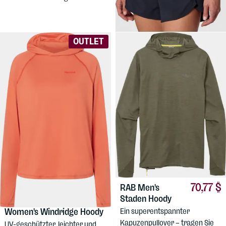
Sonnencreme nötig!
OUTLET
70,77 $
RAB
Men's
Staden Hoody
31,51 $
MARMOT
Women's Windridge Hoody
Ein superentspannter
Kapuzenpullover – tragen Sie
UV-geschützter, leichter und