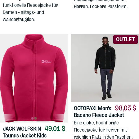
funktionelle Fleecejacke für
Herren. Lockere Passform.
Damen - alltags- und
wandertauglich.
OUTLET
98,03 $
COTOPAXI
Men's
Bacano Fleece Jacket
Eine dicke, hochflorige
49,01 $
JACK WOLFSKIN
Fleecejacke für Herren mit
Taunus Jacket Kids
reichlich Platz in den Taschen.