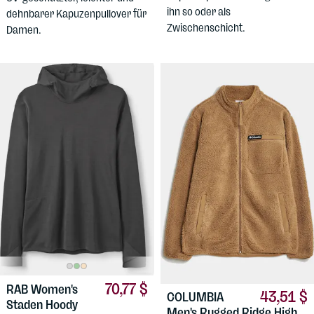
ihn so oder als
dehnbarer Kapuzenpullover für
Zwischenschicht.
Damen.
70,77 $
RAB
Women's
43,51 $
COLUMBIA
Staden Hoody
Men's Rugged Ridge High