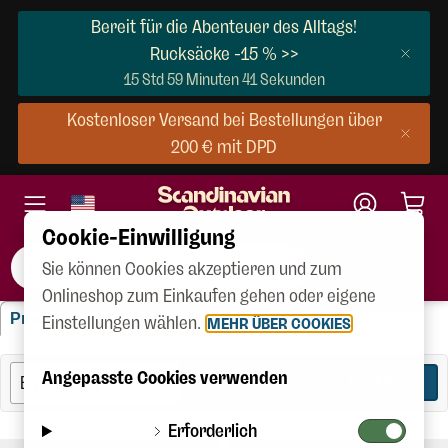
Bereit für die Abenteuer des Alltags!
Rucksäcke -15 % >>
15 Std 59 Minuten 40 Sekunden
Kostenloser Versand bei Bestellungen über
200 € mit DPD
Cookie-Einwilligung
Sie können Cookies akzeptieren und zum
Onlineshop zum Einkaufen gehen oder eigene
"Neutrino Pro Hoody"
Produkte
Marken
Kategorien
Einstellungen wählen.
(35)
(10)
(10)
MEHR ÜBER COOKIES
Angepasste Cookies verwenden
FILTER
35
Erforderlich