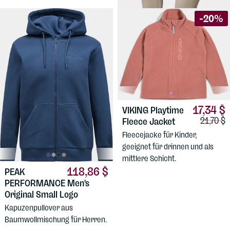
-20%
17,34 $
VIKING
Playtime
Vergleic
21,70 $
Fleece Jacket
Fleecejacke für Kinder,
geeignet für drinnen und als
mittlere Schicht.
118,86 $
PEAK
PERFORMANCE
Men's
Original Small Logo
Kapuzenpullover aus
Baumwollmischung für Herren.