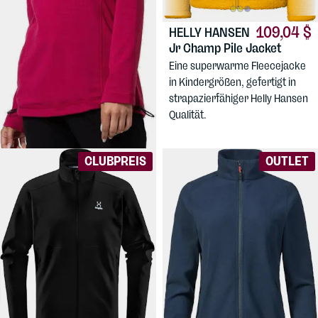
87,13 $
109,04 $
SUPERNATURAL
HELLY HANSEN
Women's Alpine Hooded
Jr Champ Pile Jacket
Ein vielseitiger Kapuzenpullover
Eine superwarme Fleecejacke
für Damen aus 30 %
in Kindergrößen, gefertigt in
Merinowolle.
strapazierfähiger Helly Hansen
Qualität.
CLUBPREIS
OUTLET