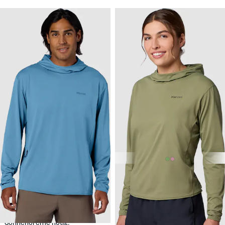
65,32 $
65,32 $
MARMOT
Men's
MARMOT
AirExchange Hoody
Women's AirExchange
Hoody
Ein Kapuzenpullover für
Ein Kapuzenpullover für
sonnige Tage – keine
sonnige Tage – keine
Sonnencreme nötig!