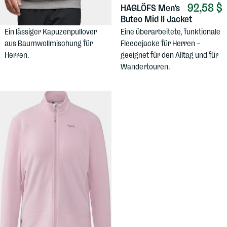
92,58 $
59,87 $
HAGLÖFS
Men's
COTOPAXI
Men's
Buteo Mid II Jacket
Llama Pullover Hood
Eine überarbeitete, funktionale
Ein lässiger Kapuzenpullover
Fleecejacke für Herren –
aus Baumwollmischung für
geeignet für den Alltag und für
Herren.
Wandertouren.