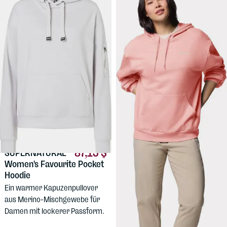
87,13 $
27,15 $
SUPERNATURAL
COLUMBIA
Women's Favourite Pocket
Women's Aldermore
Hoodie
Hoodie
Ein warmer Kapuzenpullover
Ein Kapuzenpullover mit
aus Merino-Mischgewebe für
lockerer Passform für Damen
Damen mit lockerer Passform.
aus Polyester-Baumwolle.