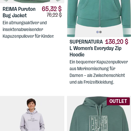
65,32 $
REIMA
Puruton
Vergleichspreis:
76,22 $
Bug Jacket
Ein atmungsaktiver und
insektenabweisender
Kapuzenpullover für Kinder.
136,20 $
SUPERNATURA
L
Women's Everyday Zip
Hoodie
Ein bequemer Kapuzenpullover
aus Merinomischung für
Damen – als Zwischenschicht
und als Freizeitkleidung.
OUTLET